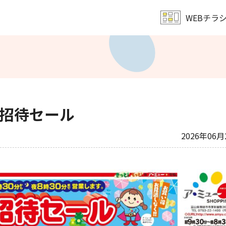
WEBチラ
レンタル会議室予約
文化教室
サンキュー
ア・ミューホール
営業時間・定休日
会社概要
招待セール
2026年06月