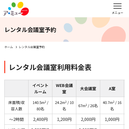
フロアガイド
インフォメーション
レンタル会議室予約
メニュー
レンタル会議室予約
文化教室
サンキュー
福野タウンホテル
ア・ミューホール
ホーム
レンタル会議室予約
レンタル会議室利用料金表
スポーツクラブ
イベント
WEB会議
大会議室
A室
ルーム
室
WEBチラシ
アクセス
営業時間・定休日
2
2
2
床面積/収
140.5m
/
24.2m
/ 10
40.7m
/ 16
4
2
67m
/ 26名
容人数
80名
名
名
会社概要
求人情報
お問い合わせ
～2時間
2,400円
1,200円
2,000円
1,000円