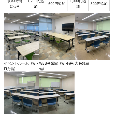
1,200円追
1,000円追
以降1時間
600円追加
500円追加
加
加
につき
WEB会議室（Wi-Fi完
イベントルーム（Wi-
大会議室
備）
Fi完備）