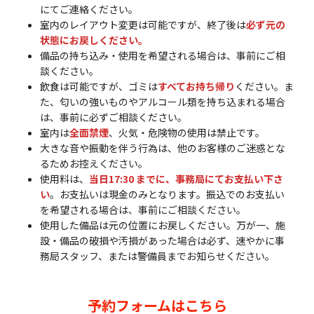
にてご連絡ください。
室内のレイアウト変更は可能ですが、終了後は
必ず元の
状態にお戻しください。
備品の持ち込み・使用を希望される場合は、事前にご相
談ください。
飲食は可能ですが、ゴミは
すべてお持ち帰り
ください。ま
た、匂いの強いものやアルコール類を持ち込まれる場合
は、事前に必ずご相談ください。
室内は
全面禁煙
、火気・危険物の使用は禁止です。
大きな音や振動を伴う行為は、他のお客様のご迷惑とな
るためお控えください。
使用料は、
当日17:30 までに、事務局にてお支払い下さ
い
。お支払いは現金のみとなります。振込でのお支払い
を希望される場合は、事前にご相談ください。
使用した備品は元の位置にお戻しください。万が一、施
設・備品の破損や汚損があった場合は必ず、速やかに事
務局スタッフ、または警備員までお知らせください。
予約フォームはこちら