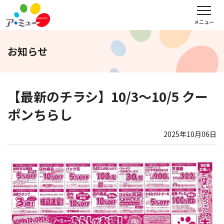
フロアガイド
インフォメーション
レンタル会議室予約
メニュー
お知らせ
文化教室
サンキュー
福野タウンホテル
ア・ミューホール
【最新のチラシ】10/3～10/5 クー
ポンちらし
スポーツクラブ
2025年10月06日
WEBチラシ
アクセス
営業時間・定休日
会社概要
求人情報
お問い合わせ