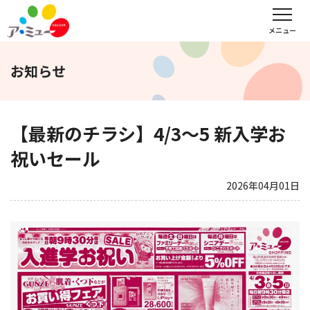
フロアガイド
インフォメーション
レンタル会議室予約
メニュー
お知らせ
文化教室
サンキュー
福野タウンホテル
ア・ミューホール
【最新のチラシ】4/3～5 新入学お
祝いセール
スポーツクラブ
2026年04月01日
WEBチラシ
アクセス
営業時間・定休日
会社概要
求人情報
お問い合わせ