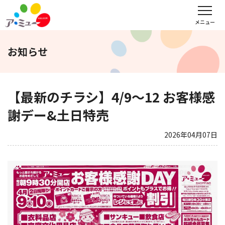
フロアガイド
インフォメーション
レンタル会議室予約
メニュー
お知らせ
文化教室
サンキュー
福野タウンホテル
ア・ミューホール
【最新のチラシ】4/9～12 お客様感
謝デー&土日特売
スポーツクラブ
2026年04月07日
WEBチラシ
アクセス
営業時間・定休日
会社概要
求人情報
お問い合わせ