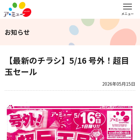
フロアガイド
インフォメーション
レンタル会議室予約
メニュー
お知らせ
文化教室
サンキュー
福野タウンホテル
ア・ミューホール
【最新のチラシ】5/16 号外！超目
玉セール
スポーツクラブ
2026年05月15日
WEBチラシ
アクセス
営業時間・定休日
会社概要
求人情報
お問い合わせ