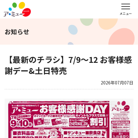
フロアガイド
インフォメーション
レンタル会議室予約
メニュー
お知らせ
文化教室
サンキュー
福野タウンホテル
ア・ミューホール
【最新のチラシ】7/9～12 お客様感
謝デー&土日特売
スポーツクラブ
2026年07月07日
WEBチラシ
アクセス
営業時間・定休日
会社概要
求人情報
お問い合わせ