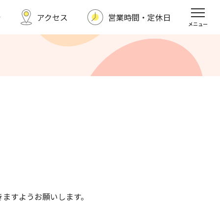
シ
アクセス
営業時間・定休日
福野タウンホテル
スポーツクラブ
メニュー
求人情報
お問い合わせ
だきますようお願いします。