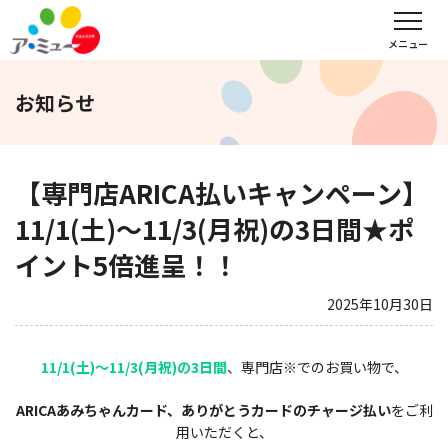
フロアガイド
インフォメーション
レンタル会議室予約
メニュー
お知らせ
文化教室
サンキュー
福野タウンホテル
ア・ミューホール
【専門店ARICA払いキャンペーン】
11/1(土)～11/3(月祝)の3日間★ポ
イント5倍進呈！！
スポーツクラブ
2025年10月30日
WEBチラシ
アクセス
営業時間・定休日
11/1(土)～11/3(月祝)の3日間
、専門店※でのお買い物で、
会社概要
求人情報
お問い合わせ
ARICAあみちゃんカード、ありがとうカードのチャージ払い
をご利
用いただくと、