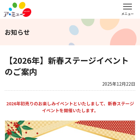
フロアガイド
インフォメーション
レンタル会議室予約
メニュー
お知らせ
文化教室
サンキュー
福野タウンホテル
ア・ミューホール
【2026年】新春ステージイベント
のご案内
スポーツクラブ
2025年12月22日
WEBチラシ
アクセス
営業時間・定休日
2026年初売りのお楽しみイベントといたしまして、新春ステージ
イベントを開催いたします。
会社概要
求人情報
お問い合わせ