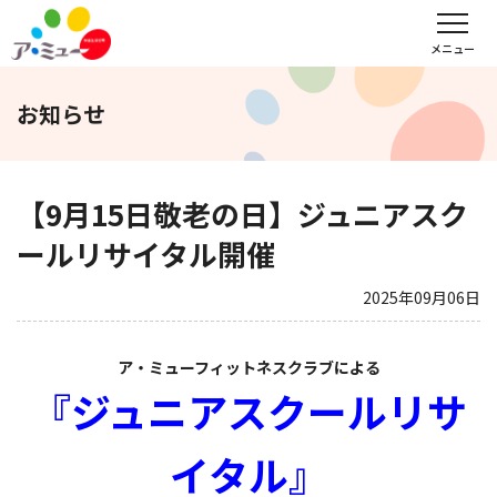
フロアガイド
インフォメーション
レンタル会議室予約
メニュー
お知らせ
文化教室
サンキュー
福野タウンホテル
ア・ミューホール
【9月15日敬老の日】ジュニアスク
ールリサイタル開催
スポーツクラブ
2025年09月06日
WEBチラシ
アクセス
営業時間・定休日
ア・ミューフィットネスクラブによる
『ジュニアスクールリサ
会社概要
求人情報
お問い合わせ
イタル』