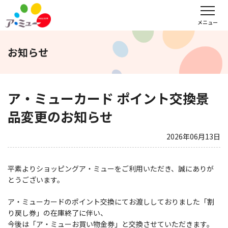
フロアガイド
インフォメーション
レンタル会議室予約
メニュー
お知らせ
文化教室
サンキュー
福野タウンホテル
ア・ミューホール
ア・ミューカード ポイント交換景
品変更のお知らせ
スポーツクラブ
2026年06月13日
WEBチラシ
アクセス
営業時間・定休日
平素よりショッピングア・ミューをご利用いただき、誠にありが
とうございます。
会社概要
求人情報
お問い合わせ
ア・ミューカードのポイント交換にてお渡ししておりました「割
り戻し券」の在庫終了に伴い、
今後は「ア・ミューお買い物金券」と交換させていただきます。