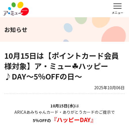
フロアガイド
インフォメーション
レンタル会議室予約
メニュー
お知らせ
文化教室
サンキュー
福野タウンホテル
ア・ミューホール
10月15日は【ポイントカード会員
様対象】ア・ミュー☘ハッピー
♪DAY～5％OFFの日～
スポーツクラブ
2025年10月06日
WEBチラシ
アクセス
営業時間・定休日
10月15日(水)
は
会社概要
求人情報
お問い合わせ
ARICAあみちゃんカード・ありがとうカードのご提示で
『ハッピーDAY』
5％OFFの