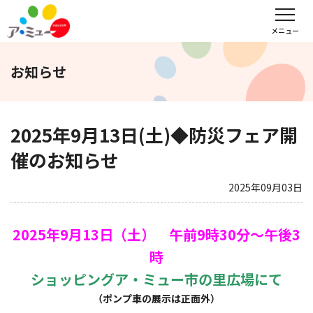
フロアガイド
インフォメーション
レンタル会議室予約
メニュー
お知らせ
文化教室
サンキュー
福野タウンホテル
ア・ミューホール
2025年9月13日(土)◆防災フェア開
催のお知らせ
スポーツクラブ
2025年09月03日
WEBチラシ
アクセス
営業時間・定休日
2025年9月13日（土） 午前9時30分～午後3
時
会社概要
求人情報
お問い合わせ
ショッピングア・ミュー市の里広場にて
（ポンプ車の展示は正面外）