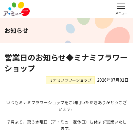
フロアガイド
インフォメーション
レンタル会議室予約
メニュー
お知らせ
文化教室
サンキュー
福野タウンホテル
ア・ミューホール
営業日のお知らせ◆ミナミフラワー
ショップ
スポーツクラブ
2026年07月01日
ミナミフラワーショップ
WEBチラシ
アクセス
営業時間・定休日
いつもミナミフラワーショップをご利用いただきありがとうござ
います。
会社概要
求人情報
お問い合わせ
７月より、第３水曜日（ア・ミュー定休日）も休まず営業いたし
ます。