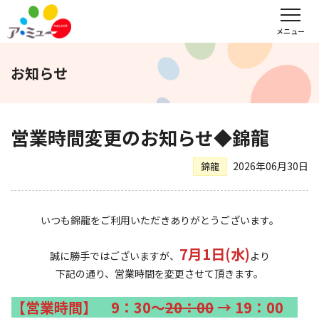
フロアガイド
インフォメーション
レンタル会議室予約
メニュー
お知らせ
文化教室
サンキュー
福野タウンホテル
ア・ミューホール
営業時間変更のお知らせ◆錦龍
2026年06月30日
錦龍
スポーツクラブ
いつも錦龍をご利用いただきありがとうございます。
WEBチラシ
アクセス
営業時間・定休日
7月1日(水)
誠に勝手ではございますが、
より
会社概要
求人情報
お問い合わせ
下記の通り、営業時間を変更させて頂きます。
【営業時間】 9：30～
20：00
→ 19：00