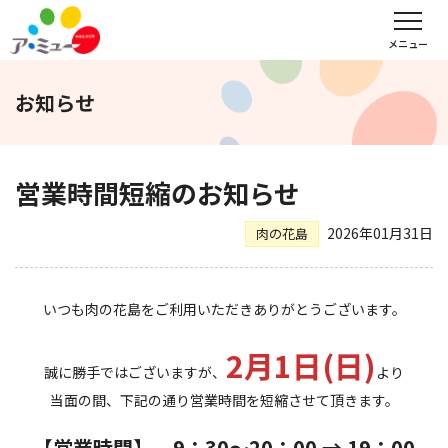
フロアガイド
インフォメーション
レンタル会議室予約
メニュー
お知らせ
文化教室
サンキュー
福野タウンホテル
ア・ミューホール
営業時間短縮のお知らせ
2026年01月31日
肉の花島
スポーツクラブ
いつも肉の花島をご利用いただきありがとうございます。
WEBチラシ
アクセス
営業時間・定休日
2月1日(日)
誠に勝手ではございますが、
より
会社概要
求人情報
お問い合わせ
当面の間、下記の通り営業時間を短縮させて頂きます。
【営業時間】 9：30～
20：00
→ 19：00